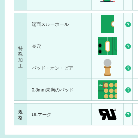
端面スルーホール
長穴
特
殊
加
工
パッド・オン・ビア
0.3mm未満のパッド
規
ULマーク
格