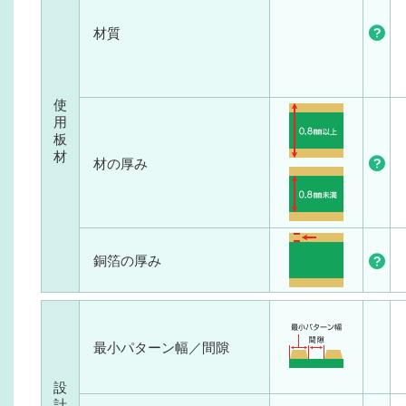
材質
使
用
板
材
材の厚み
銅箔の厚み
最小パターン幅／間隙
設
計