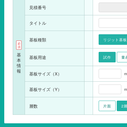
見積番号
タイトル
基板種類
リジット基板
基
基板用途
試作
量
本
情
報
基板サイズ（X）
基板サイズ（Y）
層数
片面
2