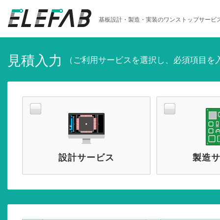
基板設計・製造・実装のワンストップサービ
見積入力
（ご利用サービスを選択し、必須項目を
設計サービス
製造