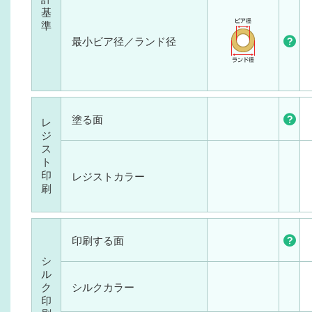
基
準
最小ビア径／ランド径
塗る面
レ
ジ
ス
ト
印
レジストカラー
刷
印刷する面
シ
ル
ク
シルクカラー
印